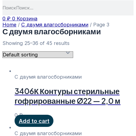
Поиск
0
₽
0
Корзина
Home
/
С двумя влагосборниками
/ Page 3
С двумя влагосборниками
Showing 25–36 of 45 results
С двумя влагосборниками
3406К Контуры стерильные
гофрированные Ø22 — 2,0 м
0
₽
Add to cart
С двумя влагосборниками