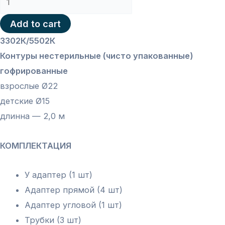
Контуры
Add to cart
нестерильные
3302К/5502К
гофрированные
Контуры нестерильные (чисто упакованные)
Ø22/
гофрированные
Ø15
взрослые Ø22
-
детские Ø15
2,0
длинна — 2,0 м
м
quantity
КОМПЛЕКТАЦИЯ
У адаптер (1 шт)
Адаптер прямой (4 шт)
Адаптер угловой (1 шт)
Трубки (3 шт)