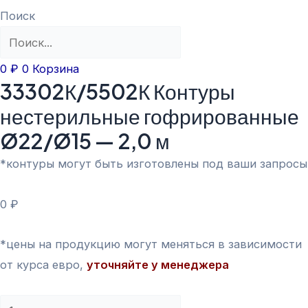
Поиск
0
₽
0
Корзина
33302К/5502К Контуры
нестерильные гофрированные
Ø22/Ø15 — 2,0 м
*контуры могут быть изготовлены под ваши запросы
0
₽
*цены на продукцию могут меняться в зависимости
от курса евро,
уточняйте у менеджера
33302К/5502К