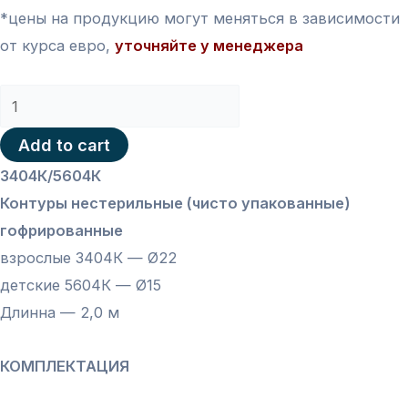
*цены на продукцию могут меняться в зависимости
от курса евро,
уточняйте у менеджера
3404К/5604К
Контуры
Add to cart
нестерильные
3404К/5604К
гофрированные
Контуры нестерильные (чисто упакованные)
Ø22/
гофрированные
Ø15
взрослые 3404К — Ø22
-2,0
детские 5604К — Ø15
м
Длинна — 2,0 м
quantity
КОМПЛЕКТАЦИЯ