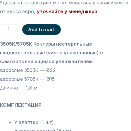
*цены на продукцию могут меняться в зависимости
от курса евро,
уточняйте у менеджера
3505К/5705К
Add to cart
Контуры
3505К/5705К
Контуры нестерильные
нестерильные
гладкоствольные (чисто упакованные) с
гладкоствольные
самозаполняющимся увлажнителем
Ø22/
взрослые 3505К — Ø22
Ø15
взрослые 5705К — Ø15
-
Длинна — 1,8 м
1,8
м
КОМПЛЕКТАЦИЯ
quantity
У адаптер (1 шт)
Адаптер прямой (4 шт)