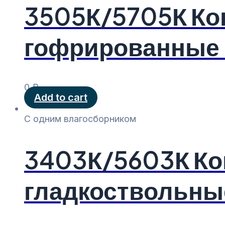
3505К/5705К Ко
гофрированные 
0
₽
Add to cart
С одним влагосборником
3403К/5603К Ко
гладкоствольные