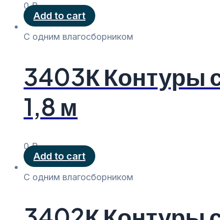
0
₽
Add to cart
С одним влагосборником
3403К Контуры 
1,8 м
0
₽
Add to cart
С одним влагосборником
3402К Контуры 