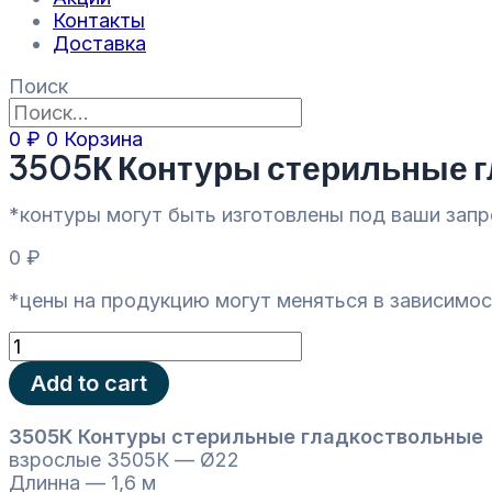
Контакты
Доставка
Поиск
0
₽
0
Корзина
3505К Контуры стерильные г
*контуры могут быть изготовлены под ваши зап
0
₽
*цены на продукцию могут меняться в зависимос
3505К
Контуры
Add to cart
стерильные
гладкоствольные
Ø22
3505К
Контуры стерильные гладкоствольные
-
взрослые 3505К — Ø22
1,6
Длинна — 1,6 м