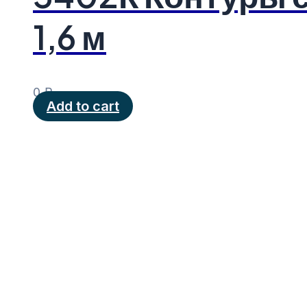
1,6 м
0
₽
Add to cart