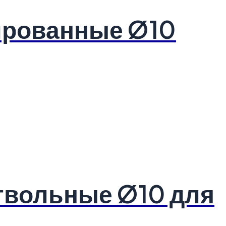
ированные Ø10
твольные Ø10 для