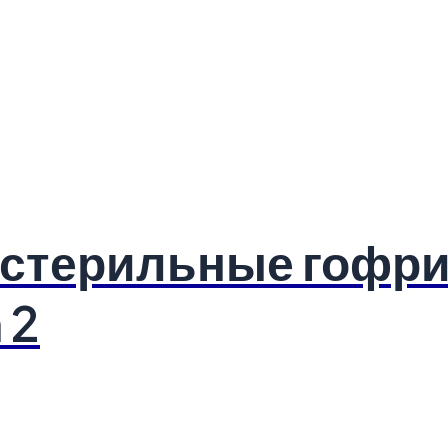
естерильные гофр
 2