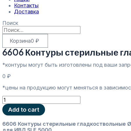
Контакты
Доставка
Поиск
Корзина
0
₽
6606 Контуры стерильные гл
*контуры могут быть изготовлены под ваши зап
0
₽
*цены на продукцию могут меняться в зависимос
6606
Контуры
Add to cart
стерильные
гладкоствольные
Ø10
6606 Контуры стерильные гладкоствольные Ø
для
для ИВЛ SLE 5000