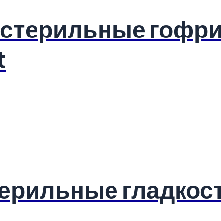
естерильные гофр
t
терильные гладкос