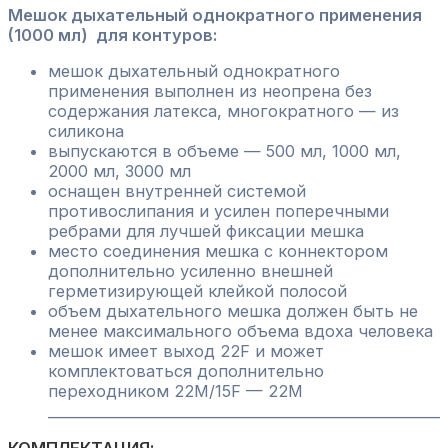
мл
Мешок дыхательный однократного применения
однократного
(1000 мл) для контуров:
применения
мешок дыхательный однократного
для
применения выполнен из неопрена без
контуров
содержания латекса, многократного — из
quantity
силикона
выпускаются в объеме — 500 мл, 1000 мл,
2000 мл, 3000 мл
оснащен внутренней системой
противослипания и усилен поперечными
ребрами для лучшей фиксации мешка
место соединения мешка с коннектором
дополнительно усиленно внешней
герметизирующей клейкой полосой
объем дыхательного мешка должен быть не
менее максимального объема вдоха человека
мешок имеет выход 22F и может
комплектоваться дополнительно
переходником 22M/15F — 22M
________________________________________________________
КОМПЛЕКТАЦИЯ: