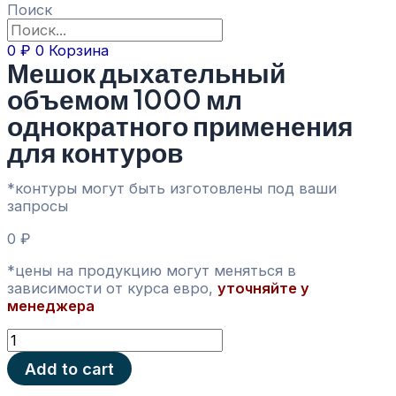
Поиск
0
₽
0
Корзина
Мешок дыхательный
объемом 1000 мл
однократного применения
для контуров
*контуры могут быть изготовлены под ваши
запросы
0
₽
*цены на продукцию могут меняться в
зависимости от курса евро,
уточняйте у
менеджера
Мешок
дыхательный
Add to cart
объемом
1000