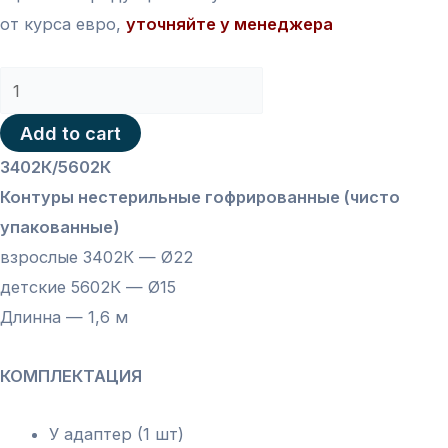
от курса евро,
уточняйте у менеджера
3402К/5602К
Контуры
Add to cart
нестерильные
3402К/5602К
гофрированные
Контуры нестерильные гофрированные (чисто
Ø22/
упакованные)
Ø15
взрослые 3402К — Ø22
-
детские 5602К — Ø15
1,6
Длинна — 1,6 м
м
quantity
КОМПЛЕКТАЦИЯ
У адаптер (1 шт)