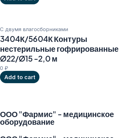
С двумя влагосборниками
3404К/5604К Контуры
нестерильные гофрированные
Ø22/Ø15 -2,0 м
0
₽
Add to cart
ООО "Фармис" - медицинское
оборудование