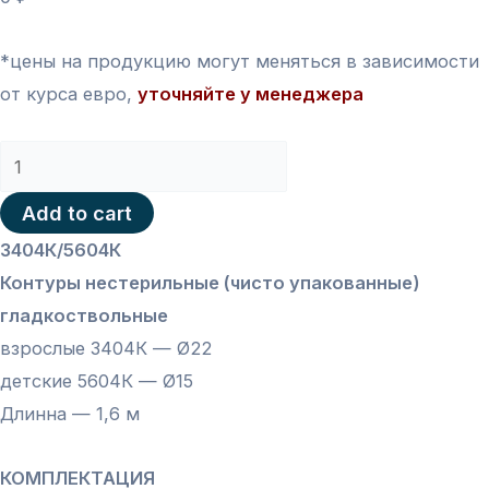
*цены на продукцию могут меняться в зависимости
от курса евро,
уточняйте у менеджера
3404К/5604К
Контуры
Add to cart
нестерильные
3404К/5604К
гладкоствольные
Контуры нестерильные (чисто упакованные)
Ø22/
гладкоствольные
Ø15
взрослые 3404К — Ø22
-1,6
детские 5604К — Ø15
м
Длинна — 1,6 м
quantity
КОМПЛЕКТАЦИЯ